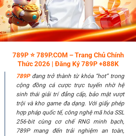
789P ⭐️ 789P.COM – Trang Chủ Chính
Thức 2026 | Đăng Ký 789P +888K
789P
đang trở thành từ khóa “hot” trong
cộng đồng cá cược trực tuyến nhờ hệ
sinh thái giải trí đẳng cấp, bảo mật vượt
trội và kho game đa dạng. Với giấy phép
hợp pháp quốc tế, công nghệ mã hóa SSL
256-bit cùng cơ chế RNG minh bạch,
789P mang đến trải nghiệm an toàn,