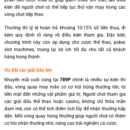
kiện để người chơi có thể tiếp tục thử vận may trong các
vòng chơi tiếp theo.
Thường thì tỷ lệ hoàn trả khoảng 10-15% số tiền thua, đi
kèm quy định rõ ràng về điều kiện tham gia. Đặc biệt,
chương trình này còn áp dụng cho cược thể thao, poker,
slot machines, mang lại lợi ích tối đa cho tất cả khách
hàng trung thành.
Ưu đãi các giải đấu lớn
Khuyến mãi cuối cùng tại
789P
chính là nhiều sự kiện thi
đấu, vòng quay may mắn có cơ hội trúng thưởng lớn, từ
tiền mặt đến những vật phẩm giá trị. Người chơi tham gia
các giải đấu thể thao hoặc casino, không chỉ thỏa mãn
đam mê, còn có thể tích điểm tích lũy để nhận thưởng hấp
dẫn. Mỗi vòng quay trúng thưởng giúp người chơi có thêm
cơ hội nhận thưởng nhỏ, nâng cao trải nghiệm cá cược.