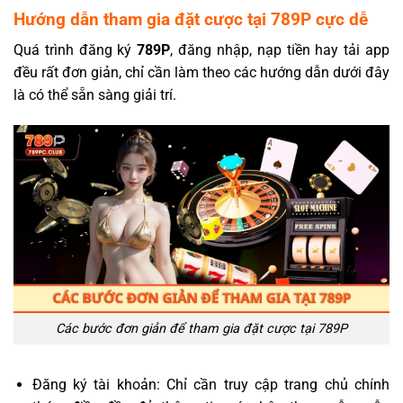
Hướng dẫn tham gia đặt cược tại 789P cực dễ
Quá trình đăng ký
789P
, đăng nhập, nạp tiền hay tải app
đều rất đơn giản, chỉ cần làm theo các hướng dẫn dưới đây
là có thể sẵn sàng giải trí.
Các bước đơn giản để tham gia đặt cược tại 789P
Đăng ký tài khoản: Chỉ cần truy cập trang chủ chính