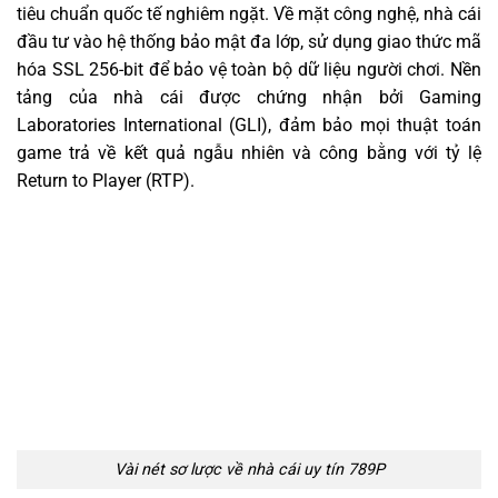
tiêu chuẩn quốc tế nghiêm ngặt. Về mặt công nghệ, nhà cái
đầu tư vào hệ thống bảo mật đa lớp, sử dụng giao thức mã
hóa SSL 256-bit để bảo vệ toàn bộ dữ liệu người chơi. Nền
tảng của nhà cái được chứng nhận bởi Gaming
Laboratories International (GLI), đảm bảo mọi thuật toán
game trả về kết quả ngẫu nhiên và công bằng với tỷ lệ
Return to Player (RTP).
Vài nét sơ lược về nhà cái uy tín 789P