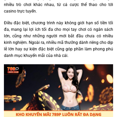
nhiều trò chơi khác nhau, từ cá cược thể thao cho tới
casino trực tuyến.
Điều đặc biệt, chương trình này không giới hạn số tiền tối
đa, mang lại lợi ích tối đa cho mọi tay chơi có ngân sách
lớn, cũng như những người mới bắt đầu chưa có nhiều
kinh nghiệm. Ngoài ra, nhiều mã thưởng dành riêng cho dịp
lễ lớn hay sự kiện đặc biệt cũng góp phần làm phong phú
danh mục khuyến mãi của nhà cái.