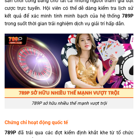
sân chơi công bằng cho tất cả những người tham gia đặt
cược trực tuyến. Hội viên có thể dễ dàng kiểm tra lịch sử
kết quả để xác minh tính minh bạch của hệ thống
789P
trong suốt thời gian trải nghiệm dịch vụ giải trí hấp dẫn.
789P sở hữu nhiều thế mạnh vượt trội
Chứng chỉ hoạt động quốc tế
789P
đã trải qua các đợt kiểm định khắt khe từ tổ chức