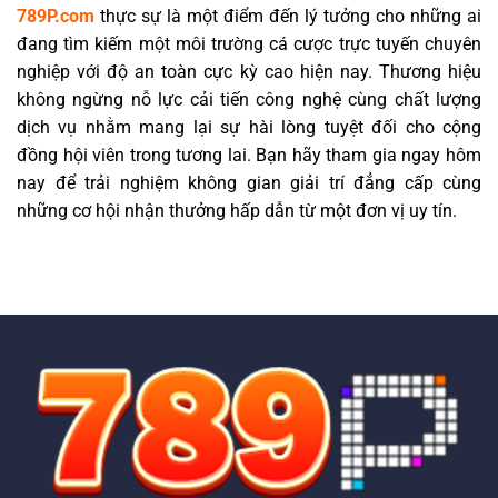
789P.com
thực sự là một điểm đến lý tưởng cho những ai
đang tìm kiếm một môi trường cá cược trực tuyến chuyên
nghiệp với độ an toàn cực kỳ cao hiện nay. Thương hiệu
không ngừng nỗ lực cải tiến công nghệ cùng chất lượng
dịch vụ nhằm mang lại sự hài lòng tuyệt đối cho cộng
đồng hội viên trong tương lai. Bạn hãy tham gia ngay hôm
nay để trải nghiệm không gian giải trí đẳng cấp cùng
những cơ hội nhận thưởng hấp dẫn từ một đơn vị uy tín.