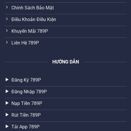
Chính Sách Bảo Mật
Điều Khoản Điều Kiện
Khuyến Mãi 789P
Liên Hệ 789P
HƯỚNG DẪN
Đăng Ký 789P
Đăng Nhập 789P
Nạp Tiền 789P
Rút Tiền 789P
Tải App 789P