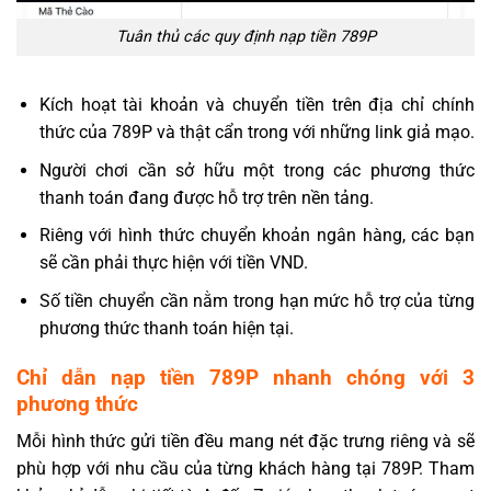
Tuân thủ các quy định nạp tiền 789P
Kích hoạt tài khoản và chuyển tiền trên địa chỉ chính
thức của 789P và thật cẩn trong với những link giả mạo.
Người chơi cần sở hữu một trong các phương thức
thanh toán đang được hỗ trợ trên nền tảng.
Riêng với hình thức chuyển khoản ngân hàng, các bạn
sẽ cần phải thực hiện với tiền VND.
Số tiền chuyển cần nằm trong hạn mức hỗ trợ của từng
phương thức thanh toán hiện tại.
Chỉ dẫn nạp tiền 789P nhanh chóng với 3
phương thức
Mỗi hình thức
gửi tiền đều mang nét đặc trưng riêng và sẽ
phù hợp với nhu cầu của từng khách hàng tại 789P. Tham