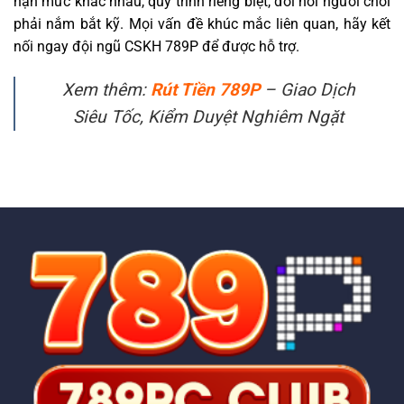
hạn mức khác nhau, quy trình riêng biệt, đòi hỏi người chơi
phải nắm bắt kỹ. Mọi vấn đề khúc mắc liên quan, hãy kết
nối ngay đội ngũ CSKH 789P để được hỗ trợ.
Xem thêm:
Rút Tiền 789P
– Giao Dịch
Siêu Tốc, Kiểm Duyệt Nghiêm Ngặt