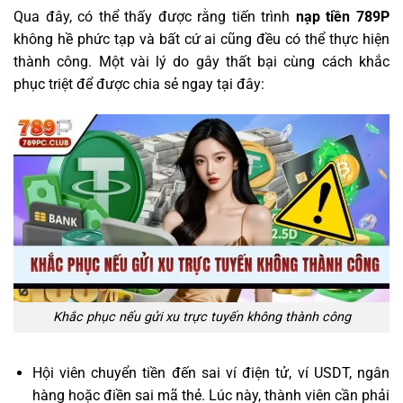
Qua đây, có thể thấy được rằng tiến trình
nạp tiền 789P
không hề phức tạp và bất cứ ai cũng đều có thể thực hiện
thành công. Một vài lý do gây thất bại cùng cách khắc
phục triệt để được chia sẻ ngay tại đây:
Khắc phục nếu gửi xu trực tuyến không thành công
Hội viên chuyển tiền đến sai ví điện tử, ví USDT, ngân
hàng hoặc điền sai mã thẻ. Lúc này, thành viên cần phải