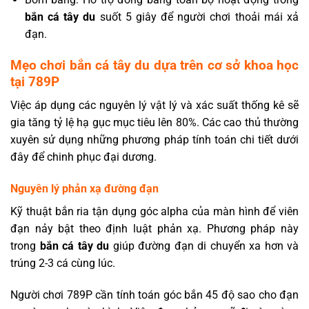
bắn cá tây du
suốt 5 giây để người chơi thoải mái xả
đạn.
Mẹo chơi bắn cá tây du dựa trên cơ sở khoa học
tại 789P
Việc áp dụng các nguyên lý vật lý và xác suất thống kê sẽ
gia tăng tỷ lệ hạ gục mục tiêu lên 80%. Các cao thủ thường
xuyên sử dụng những phương pháp tính toán chi tiết dưới
đây để chinh phục đại dương.
Nguyên lý phản xạ đường đạn
Kỹ thuật bắn ria tận dụng góc alpha của màn hình để viên
đạn nảy bật theo định luật phản xạ. Phương pháp này
trong
bắn cá tây du
giúp đường đạn di chuyển xa hơn và
trúng 2-3 cá cùng lúc.
Người chơi
789P
cần tính toán góc bắn 45 độ sao cho đạn