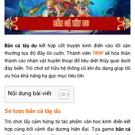
Bắn cá tây du
kết hợp cốt truyện kinh điển vào lối săn
thưởng tọa độ đầy lôi cuốn. Thành viên
789P
sẽ hóa thân
thành các nhân vật huyền thoại để tiêu diệt thủy quái dưới
đáy biển. Trò chơi sở hữu hệ thống vũ khí đa dạng giúp tối
ưu hóa khả năng hạ gục mục tiêu lớn.
Nội dung bài viết
Sơ lược bắn cá tây du
Trò chơi lấy cảm hứng từ tác phẩm văn học kinh điển kết
hợp cùng bối cảnh đại dương hiện đại. Tựa game
bắn cá