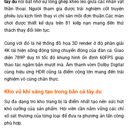
tây du
nổi bật nhờ sự lồng ghép khéo léo giữa các nhân vật
thần thoại. Người tham gia được trải nghiệm cốt truyện
phiêu lưu kịch tính thay vì chỉ săn mồi đơn thuần.Các màn
chơi được thiết kế dựa trên 81 kiếp nạn mang đến thử
thách thay đổi liên tục.
Cùng với đó là hệ thống đồ họa 3D render ở độ phân giải
4K tái hiện sống động từng chuyển động của đàn cá. Giao
diện
789P
duy trì tốc độ khung hình ổn định 60FPS giúp
thao tác ngắm bắn mượt mà. Âm thanh vòm Dolby Digital
cùng hiệu ứng HDR cũng là điểm cộng lớn mang đến trải
nghiệm vô cùng chân thực.
Kho vũ khí sáng tạo trong bắn cá tây du
Sự đa dạng tro kho trang bị là điểm nhất tạo nên sức hút
khó cưỡng của sản phẩm. Hội viên cần nắm vững các chỉ
số sát thương của từng loại để đưa ra phương án tấn công
phù hợp.