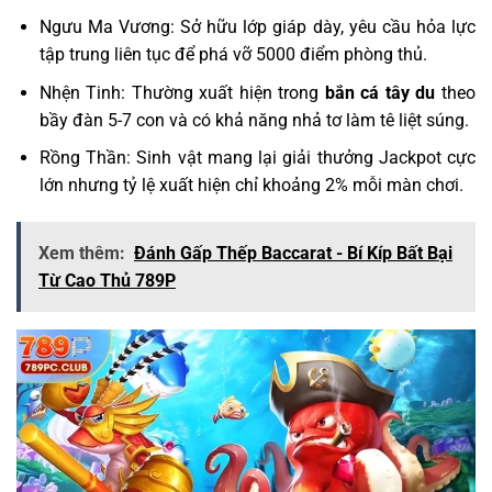
Ngưu Ma Vương: Sở hữu lớp giáp dày, yêu cầu hỏa lực
tập trung liên tục để phá vỡ 5000 điểm phòng thủ.
Nhện Tinh: Thường xuất hiện trong
bắn cá tây du
theo
bầy đàn 5-7 con và có khả năng nhả tơ làm tê liệt súng.
Rồng Thần: Sinh vật mang lại giải thưởng Jackpot cực
lớn nhưng tỷ lệ xuất hiện chỉ khoảng 2% mỗi màn chơi.
Xem thêm:
Đánh Gấp Thếp Baccarat - Bí Kíp Bất Bại
Từ Cao Thủ 789P