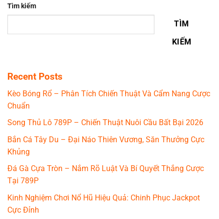
Tìm kiếm
TÌM
KIẾM
Recent Posts
Kèo Bóng Rổ – Phân Tích Chiến Thuật Và Cẩm Nang Cược
Chuẩn
Song Thủ Lô 789P – Chiến Thuật Nuôi Cầu Bất Bại 2026
Bắn Cá Tây Du – Đại Náo Thiên Vương, Săn Thưởng Cực
Khủng
Đá Gà Cựa Tròn – Nắm Rõ Luật Và Bí Quyết Thắng Cược
Tại 789P
Kinh Nghiệm Chơi Nổ Hũ Hiệu Quả: Chinh Phục Jackpot
Cực Đỉnh