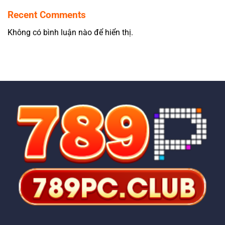
Recent Comments
Không có bình luận nào để hiển thị.