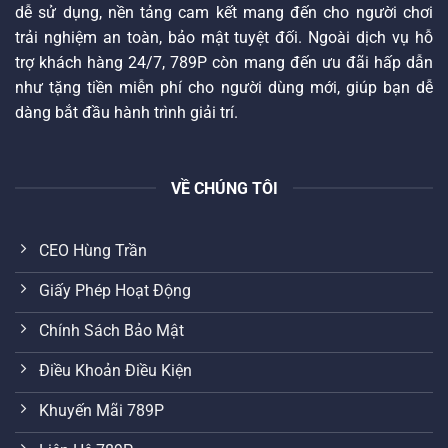
dễ sử dụng, nền tảng cam kết mang đến cho người chơi
trải nghiệm an toàn, bảo mật tuyệt đối. Ngoài dịch vụ hỗ
trợ khách hàng 24/7, 789P còn mang đến ưu đãi hấp dẫn
như tặng tiền miễn phí cho người dùng mới, giúp bạn dễ
dàng bắt đầu hành trình giải trí.
VỀ CHÚNG TÔI
CEO Hùng Trần
Giấy Phép Hoạt Động
Chính Sách Bảo Mật
Điều Khoản Điều Kiện
Khuyến Mãi 789P