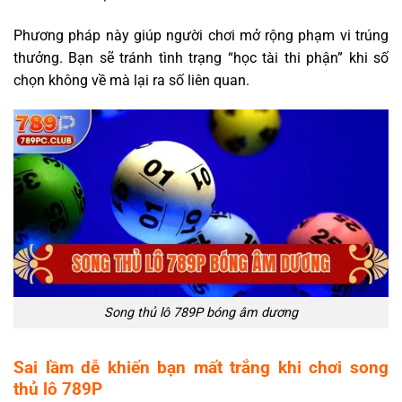
Phương pháp này giúp người chơi mở rộng phạm vi trúng
thưởng. Bạn sẽ tránh tình trạng “học tài thi phận” khi số
chọn không về mà lại ra số liên quan.
Song thủ lô 789P bóng âm dương
Sai lầm dễ khiến bạn mất trắng khi chơi song
thủ lô 789P