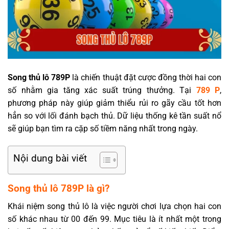
Song thủ lô 789P
là chiến thuật đặt cược đồng thời hai con
số nhằm gia tăng xác suất trúng thưởng. Tại
789 P
,
phương pháp này giúp giảm thiểu rủi ro gãy cầu tốt hơn
hẳn so với lối đánh bạch thủ. Dữ liệu thống kê tần suất nổ
sẽ giúp bạn tìm ra cặp số tiềm năng nhất trong ngày.
Nội dung bài viết
Song thủ lô 789P là gì?
Khái niệm
song thủ lô
là việc người chơi lựa chọn hai con
số khác nhau từ 00 đến 99. Mục tiêu là ít nhất một trong