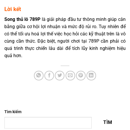
Lời kết
Song thủ lô 789P
là giải pháp đầu tư thông minh giúp cân
bằng giữa cơ hội lợi nhuận và mức độ rủi ro. Tuy nhiên để
có thể tối ưu hoá lợi thế việc học hỏi các kỹ thuật trên là vô
cùng cần thức. Đặc biệt, người chơi tại 789P cần phải có
quá trình thực chiến lâu dài để tích lũy kinh nghiệm hiệu
quả hơn.
Tìm kiếm
TÌM