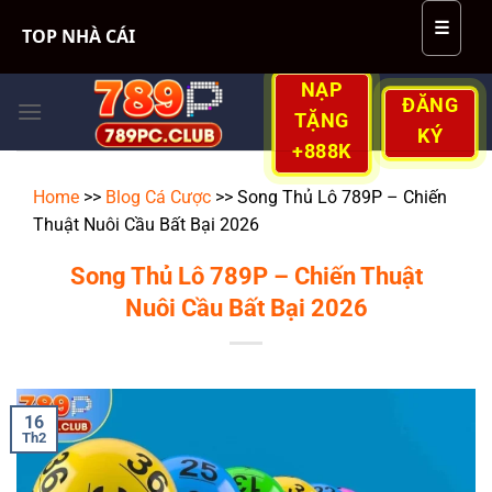
☰
TOP NHÀ CÁI
Skip
NẠP
ĐĂNG
to
TẶNG
KÝ
content
+888K
Home
>>
Blog Cá Cược
>>
Song Thủ Lô 789P – Chiến
Thuật Nuôi Cầu Bất Bại 2026
Song Thủ Lô 789P – Chiến Thuật
Nuôi Cầu Bất Bại 2026
16
Th2