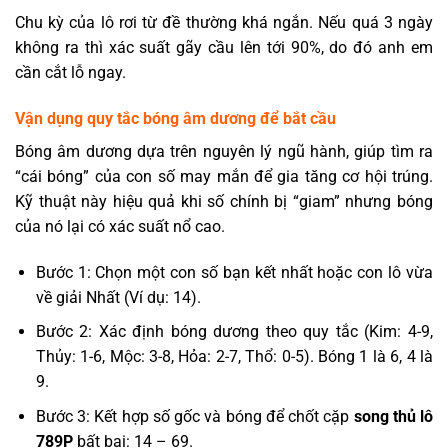
Chu kỳ của lô rơi từ đề thường khá ngắn. Nếu quá 3 ngày
không ra thì xác suất gãy cầu lên tới 90%, do đó anh em
cần cắt lỗ ngay.
Vận dụng quy tắc bóng âm dương để bắt cầu
Bóng âm dương dựa trên nguyên lý ngũ hành, giúp tìm ra
“cái bóng” của con số may mắn để gia tăng cơ hội trúng.
Kỹ thuật này hiệu quả khi số chính bị “giam” nhưng bóng
của nó lại có xác suất nổ cao.
Bước 1: Chọn một con số bạn kết nhất hoặc con lô vừa
về giải Nhất (Ví dụ: 14).
Bước 2: Xác định bóng dương theo quy tắc (Kim: 4-9,
Thủy: 1-6, Mộc: 3-8, Hỏa: 2-7, Thổ: 0-5). Bóng 1 là 6, 4 là
9.
Bước 3: Kết hợp số gốc và bóng để chốt cặp
song thủ lô
789P
bất bại: 14 – 69.