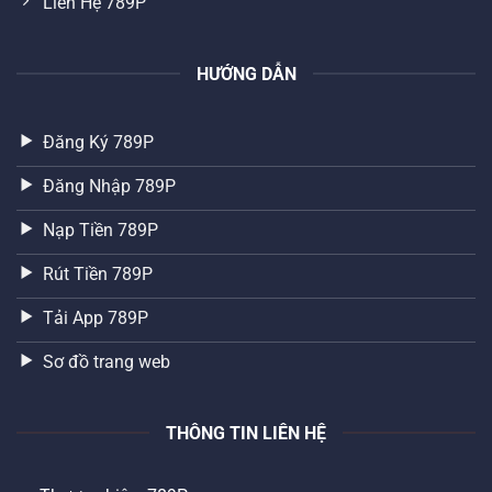
Liên Hệ 789P
HƯỚNG DẪN
Đăng Ký 789P
Đăng Nhập 789P
Nạp Tiền 789P
Rút Tiền 789P
Tải App 789P
Sơ đồ trang web
THÔNG TIN LIÊN HỆ