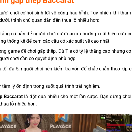
ánh gấp thếp Baccarat
ời chơi cơ hội sinh lời vô cùng hậu hĩnh. Tuy nhiên khi tham
ưới, tránh chủ quan dẫn đến thua lỗ nhiều hơn:
 tảng cơ bản để người chơi dự đoán xu hướng xuất hiện cửa c
ng thống kê để xem các cầu có xác suất về cao nhất.
ong game để chơi gấp thếp. Dù Tie có tỷ lệ thắng cao nhưng cơ
người chơi cần có quyết định phù hợp.
à tối đa 5, người chơi nên kiểm tra vốn để chắc chắn theo kịp 
 tâm lý ổn định trong suốt quá trình trải nghiệm.
p Baccarat
là đặt quá nhiều cho một lần cược. Bạn đừng chơi
 thua lỗ nhiều hơn.