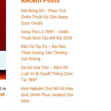
Recent Posts
Kèo Bóng Rổ – Phân Tích
Chiến Thuật Và Cẩm Nang
Cược Chuẩn
Song Thủ Lô 789P – Chiến
Thuật Nuôi Cầu Bất Bại 2026
Bắn Cá Tây Du – Đại Náo
Thiên Vương, Săn Thưởng
Cực Khủng
Đá Gà Cựa Tròn – Nắm Rõ
Luật Và Bí Quyết Thắng Cược
Tại 789P
Kinh Nghiệm Chơi Nổ Hũ Hiệu
t ra
Quả: Chinh Phục Jackpot Cực
89P
.
Đỉnh