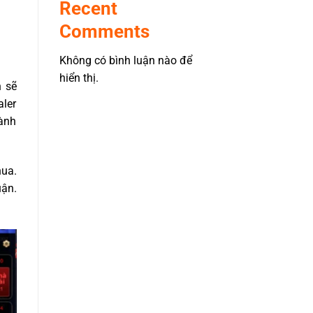
Recent
Comments
Không có bình luận nào để
hiển thị.
n sẽ
aler
iành
hua.
uận.