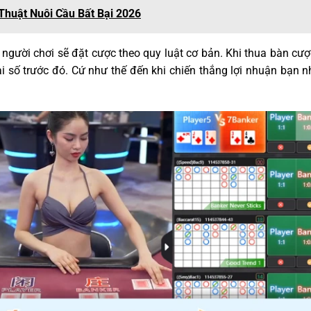
Thuật Nuôi Cầu Bất Bại 2026
người chơi sẽ đặt cược theo quy luật cơ bản. Khi thua bàn cượ
ai số trước đó. Cứ như thế đến khi chiến thắng lợi nhuận bạn 