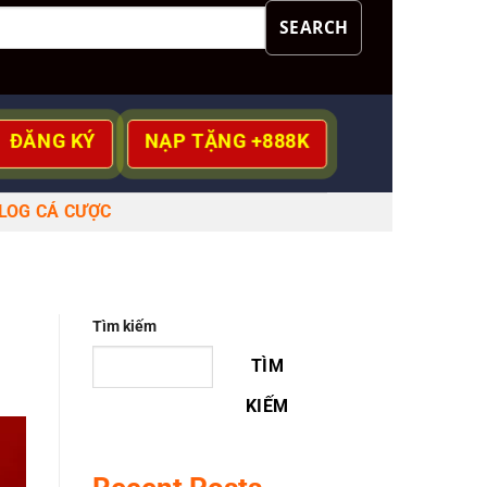
SEARCH
ĐĂNG KÝ
NẠP TẶNG +888K
LOG CÁ CƯỢC
Tìm kiếm
TÌM
KIẾM